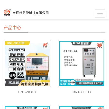
Toggl
navig
产品中心
BNT-ZK101
BNT-YT103